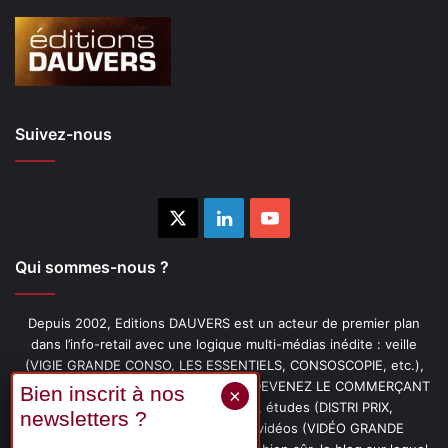
Suivez-nous
X
Linkedin
YouTube
Qui sommes-nous ?
Depuis 2002, Editions DAUVERS est un acteur de premier plan
dans l’info-retail avec une logique multi-médias inédite : veille
(VIGIE GRANDE CONSO, LES ESSENTIELS, CONSOSCOPIE, etc.),
livres (PENSER-CLIENT, IMAGE-PRIX, DEVENEZ LE COMMERÇANT
PRÉFÉRÉ DE VOS CLIENTS, etc.), études (DISTRI PRIX,
PROMOFLASH, DRIVE INSIGHTS), vidéos (VIDÉO GRANDE