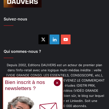
Suivez-nous
X
Linkedin
YouTube
Qui sommes-nous ?
Depuis 2002, Editions DAUVERS est un acteur de premier plan
dans l’info-retail avec une logique multi-médias inédite : veille
(VIGIE GRANDE CONSO, LES ESSENTIELS, CONSOSCOPIE, etc.),
livres (PENSER-CLIENT, IMAGE-PRIX, DEVENEZ LE COMMERÇANT
PRÉFÉRÉ DE VOS CLIENTS, etc.), études (DISTRI PRIX,
PROMOFLASH, DRIVE INSIGHTS), vidéos (VIDÉO GRANDE
CONSO), podcasts (CAFÉ CONSO) et, bien sûr, le blog sur lequel
vous êtes, ainsi que les fils Twitter et Linkedin. Soit une
communauté de plus de 150 000 abonnés.