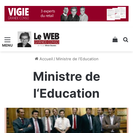
Menu
Voir v
R
Accueil
/
Ministre de l‘Education
Ministre de
l‘Education