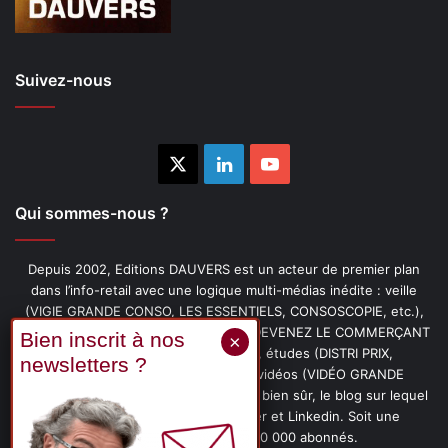
Suivez-nous
X
Linkedin
YouTube
Qui sommes-nous ?
Depuis 2002, Editions DAUVERS est un acteur de premier plan
dans l’info-retail avec une logique multi-médias inédite : veille
(VIGIE GRANDE CONSO, LES ESSENTIELS, CONSOSCOPIE, etc.),
livres (PENSER-CLIENT, IMAGE-PRIX, DEVENEZ LE COMMERÇANT
PRÉFÉRÉ DE VOS CLIENTS, etc.), études (DISTRI PRIX,
PROMOFLASH, DRIVE INSIGHTS), vidéos (VIDÉO GRANDE
CONSO), podcasts (CAFÉ CONSO) et, bien sûr, le blog sur lequel
vous êtes, ainsi que les fils Twitter et Linkedin. Soit une
communauté de plus de 150 000 abonnés.