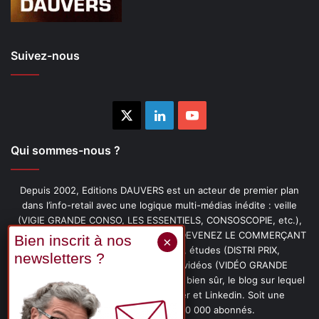
Suivez-nous
X
Linkedin
YouTube
Qui sommes-nous ?
Depuis 2002, Editions DAUVERS est un acteur de premier plan
dans l’info-retail avec une logique multi-médias inédite : veille
(VIGIE GRANDE CONSO, LES ESSENTIELS, CONSOSCOPIE, etc.),
livres (PENSER-CLIENT, IMAGE-PRIX, DEVENEZ LE COMMERÇANT
PRÉFÉRÉ DE VOS CLIENTS, etc.), études (DISTRI PRIX,
PROMOFLASH, DRIVE INSIGHTS), vidéos (VIDÉO GRANDE
CONSO), podcasts (CAFÉ CONSO) et, bien sûr, le blog sur lequel
vous êtes, ainsi que les fils Twitter et Linkedin. Soit une
communauté de plus de 150 000 abonnés.