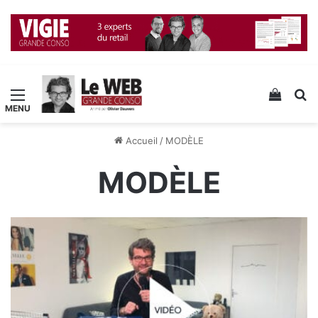
Menu
Voir v
R
Accueil
/
MODÈLE
MODÈLE