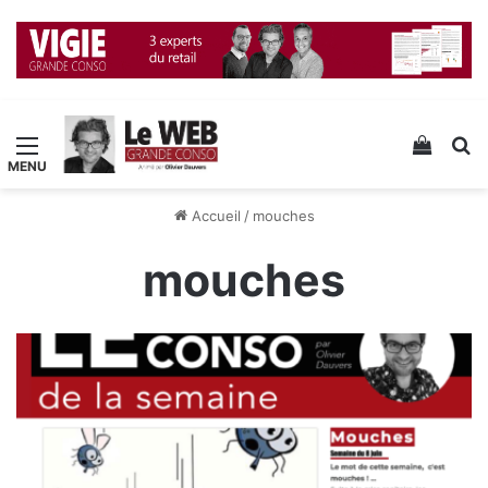
Menu
Voir v
R
Accueil
/
mouches
mouches