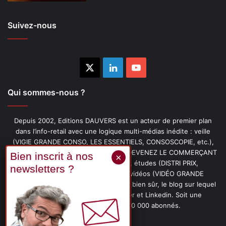
Suivez-nous
X
Linkedin
YouTube
Qui sommes-nous ?
Depuis 2002, Editions DAUVERS est un acteur de premier plan
dans l’info-retail avec une logique multi-médias inédite : veille
(VIGIE GRANDE CONSO, LES ESSENTIELS, CONSOSCOPIE, etc.),
livres (PENSER-CLIENT, IMAGE-PRIX, DEVENEZ LE COMMERÇANT
PRÉFÉRÉ DE VOS CLIENTS, etc.), études (DISTRI PRIX,
PROMOFLASH, DRIVE INSIGHTS), vidéos (VIDÉO GRANDE
CONSO), podcasts (CAFÉ CONSO) et, bien sûr, le blog sur lequel
vous êtes, ainsi que les fils Twitter et Linkedin. Soit une
communauté de plus de 150 000 abonnés.