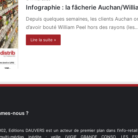
Infographie : la fâcherie Auchan/Willi
Depuis quelques semaines, les clients Auchan on
d’avoir bouté William Peel hors des rayons (les
Lire la suite »
mmes-nous ?
02, Editions DAUVERS est un acteur de premier plan dans l’info-retai
 multi-médias inédite : veille (VIGIE GRANDE CONSO, LES ESS