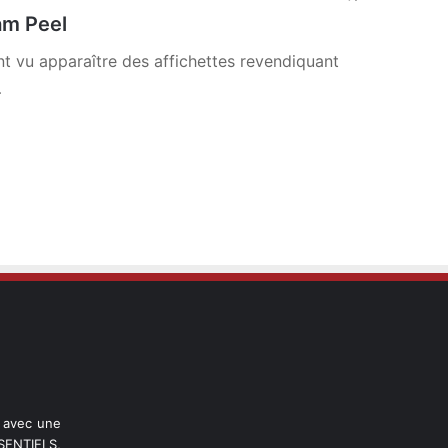
am Peel
t vu apparaître des affichettes revendiquant
…
l avec une
ENTIELS,