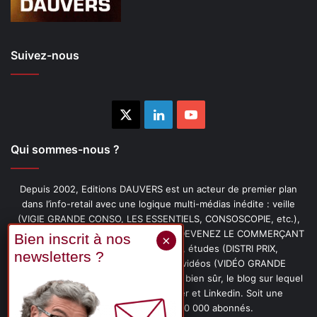
Suivez-nous
X
Linkedin
YouTube
Qui sommes-nous ?
Depuis 2002, Editions DAUVERS est un acteur de premier plan
dans l’info-retail avec une logique multi-médias inédite : veille
(VIGIE GRANDE CONSO, LES ESSENTIELS, CONSOSCOPIE, etc.),
livres (PENSER-CLIENT, IMAGE-PRIX, DEVENEZ LE COMMERÇANT
PRÉFÉRÉ DE VOS CLIENTS, etc.), études (DISTRI PRIX,
PROMOFLASH, DRIVE INSIGHTS), vidéos (VIDÉO GRANDE
CONSO), podcasts (CAFÉ CONSO) et, bien sûr, le blog sur lequel
vous êtes, ainsi que les fils Twitter et Linkedin. Soit une
communauté de plus de 150 000 abonnés.