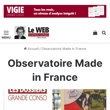
Menu
Voir v
R
Accueil
/
Observatoire Made in France
Observatoire Made
in France