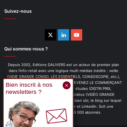
Suivez-nous
X
Linkedin
YouTube
Qui sommes-nous ?
Depuis 2002, Editions DAUVERS est un acteur de premier plan
dans l’info-retail avec une logique multi-médias inédite : veille
(VIGIE GRANDE CONSO, LES ESSENTIELS, CONSOSCOPIE, etc.),
livres (PENSER-CLIENT, IMAGE-PRIX, DEVENEZ LE COMMERÇANT
PRÉFÉRÉ DE VOS CLIENTS, etc.), études (DISTRI PRIX,
PROMOFLASH, DRIVE INSIGHTS), vidéos (VIDÉO GRANDE
CONSO), podcasts (CAFÉ CONSO) et, bien sûr, le blog sur lequel
vous êtes, ainsi que les fils Twitter et Linkedin. Soit une
communauté de plus de 150 000 abonnés.