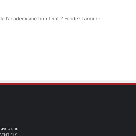
de l’académisme bon teint ? Fendez l’armure
l avec une
ENTIELS,