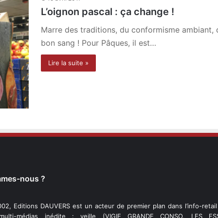
L’oignon pascal : ça change !
Marre des traditions, du conformisme ambiant, 
bon sang ! Pour Pâques, il est…
Lire la suite »
mmes-nous ?
02, Editions DAUVERS est un acteur de premier plan dans l’info-retai
 multi-médias inédite : veille (VIGIE GRANDE CONSO, LES ESS