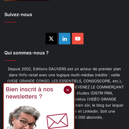
Suivez-nous
X
Linkedin
YouTube
Qui sommes-nous ?
Depuis 2002, Editions DAUVERS est un acteur de premier plan
dans l’info-retail avec une logique multi-médias inédite : veille
(VIGIE GRANDE CONSO, LES ESSENTIELS, CONSOSCOPIE, etc.),
livres (PENSER-CLIENT, IMAGE-PRIX, DEVENEZ LE COMMERÇANT
PRÉFÉRÉ DE VOS CLIENTS, etc.), études (DISTRI PRIX,
PROMOFLASH, DRIVE INSIGHTS), vidéos (VIDÉO GRANDE
CONSO), podcasts (CAFÉ CONSO) et, bien sûr, le blog sur lequel
vous êtes, ainsi que les fils Twitter et Linkedin. Soit une
communauté de plus de 150 000 abonnés.