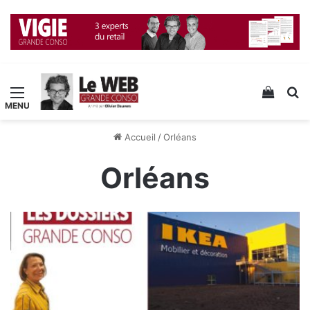
Menu
Voir v
R
Accueil
/
Orléans
Orléans