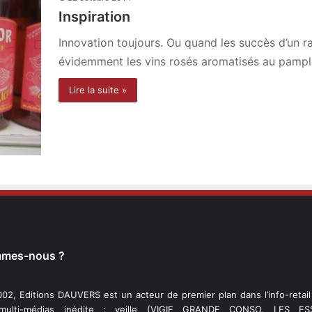
Inspiration
Innovation toujours. Ou quand les succès d’un r
évidemment les vins rosés aromatisés au pam
Lire la suite »
mmes-nous ?
02, Editions DAUVERS est un acteur de premier plan dans l’info-retai
 multi-médias inédite : veille (VIGIE GRANDE CONSO, LES ESS