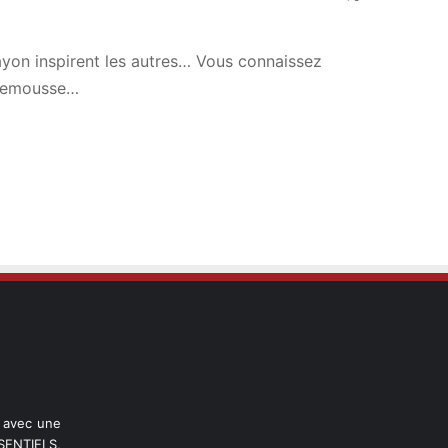
ayon inspirent les autres… Vous connaissez
plemousse…
l avec une
ENTIELS,