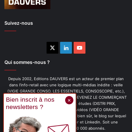
Suivez-nous
X
Linkedin
YouTube
Qui sommes-nous ?
Depuis 2002, Editions DAUVERS est un acteur de premier plan
dans l’info-retail avec une logique multi-médias inédite : veille
(VIGIE GRANDE CONSO, LES ESSENTIELS, CONSOSCOPIE, etc.),
livres (PENSER-CLIENT, IMAGE-PRIX, DEVENEZ LE COMMERÇANT
PRÉFÉRÉ DE VOS CLIENTS, etc.), études (DISTRI PRIX,
PROMOFLASH, DRIVE INSIGHTS), vidéos (VIDÉO GRANDE
CONSO), podcasts (CAFÉ CONSO) et, bien sûr, le blog sur lequel
vous êtes, ainsi que les fils Twitter et Linkedin. Soit une
communauté de plus de 150 000 abonnés.