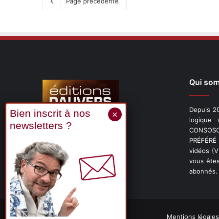
Page précédente
Qui so
Depuis 20
logique
CONSOSCO
Suivez-nous
PRÉFÉRÉ 
vidéos (
vous êtes
abonnés.
X
Linkedin
YouTube
Mentions légales