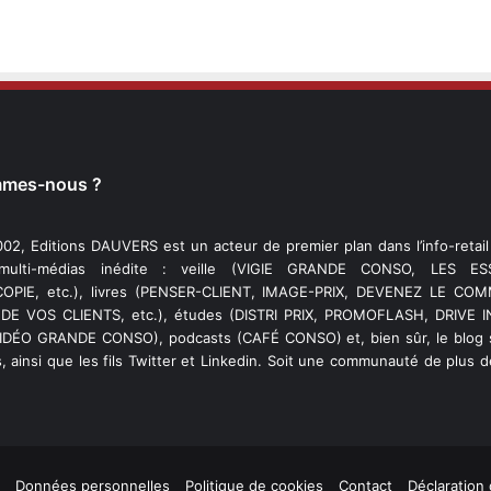
mmes-nous ?
02, Editions DAUVERS est un acteur de premier plan dans l’info-retai
 multi-médias inédite : veille (VIGIE GRANDE CONSO, LES ESS
PIE, etc.), livres (PENSER-CLIENT, IMAGE-PRIX, DEVENEZ LE C
DE VOS CLIENTS, etc.), études (DISTRI PRIX, PROMOFLASH, DRIVE I
VIDÉO GRANDE CONSO), podcasts (CAFÉ CONSO) et, bien sûr, le blog s
, ainsi que les fils Twitter et Linkedin. Soit une communauté de plus 
Données personnelles
Politique de cookies
Contact
Déclaration 