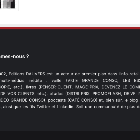
mmes-nous ?
02, Editions DAUVERS est un acteur de premier plan dans l’info-retai
 multi-médias inédite : veille (VIGIE GRANDE CONSO, LES ESS
PIE, etc.), livres (PENSER-CLIENT, IMAGE-PRIX, DEVENEZ LE C
DE VOS CLIENTS, etc.), études (DISTRI PRIX, PROMOFLASH, DRIVE I
VIDÉO GRANDE CONSO), podcasts (CAFÉ CONSO) et, bien sûr, le blog s
, ainsi que les fils Twitter et Linkedin. Soit une communauté de plus 