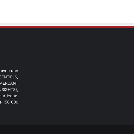
l avec une
ENTIELS,
OMMERÇANT
NSIGHTS),
ur lequel
de 150 000