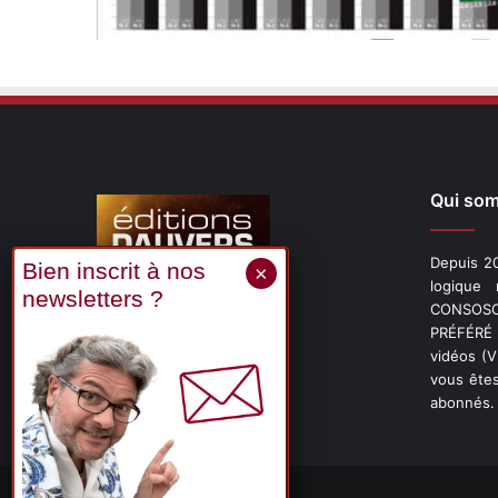
Qui so
Depuis 20
logique
CONSOSCO
Suivez-nous
PRÉFÉRÉ 
vidéos (
vous êtes
abonnés.
X
Linkedin
YouTube