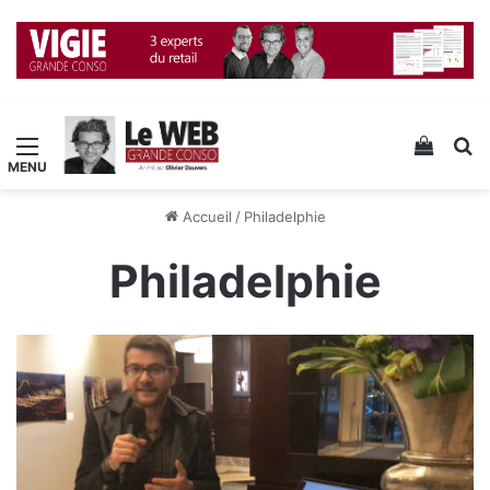
Menu
Voir v
R
Accueil
/
Philadelphie
Philadelphie