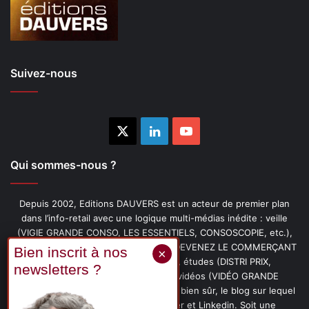
Suivez-nous
X
Linkedin
YouTube
Qui sommes-nous ?
Depuis 2002, Editions DAUVERS est un acteur de premier plan
dans l’info-retail avec une logique multi-médias inédite : veille
(VIGIE GRANDE CONSO, LES ESSENTIELS, CONSOSCOPIE, etc.),
livres (PENSER-CLIENT, IMAGE-PRIX, DEVENEZ LE COMMERÇANT
PRÉFÉRÉ DE VOS CLIENTS, etc.), études (DISTRI PRIX,
PROMOFLASH, DRIVE INSIGHTS), vidéos (VIDÉO GRANDE
CONSO), podcasts (CAFÉ CONSO) et, bien sûr, le blog sur lequel
vous êtes, ainsi que les fils Twitter et Linkedin. Soit une