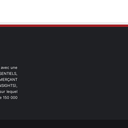
l avec une
ENTIELS,
OMMERÇANT
NSIGHTS),
ur lequel
de 150 000