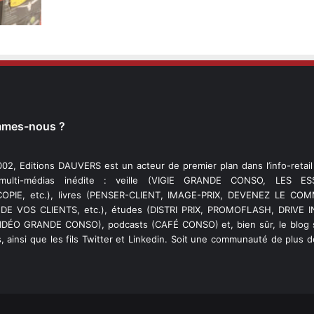
mmes-nous ?
02, Editions DAUVERS est un acteur de premier plan dans l’info-retai
 multi-médias inédite : veille (VIGIE GRANDE CONSO, LES ESS
PIE, etc.), livres (PENSER-CLIENT, IMAGE-PRIX, DEVENEZ LE C
DE VOS CLIENTS, etc.), études (DISTRI PRIX, PROMOFLASH, DRIVE I
VIDÉO GRANDE CONSO), podcasts (CAFÉ CONSO) et, bien sûr, le blog s
, ainsi que les fils Twitter et Linkedin. Soit une communauté de plus 