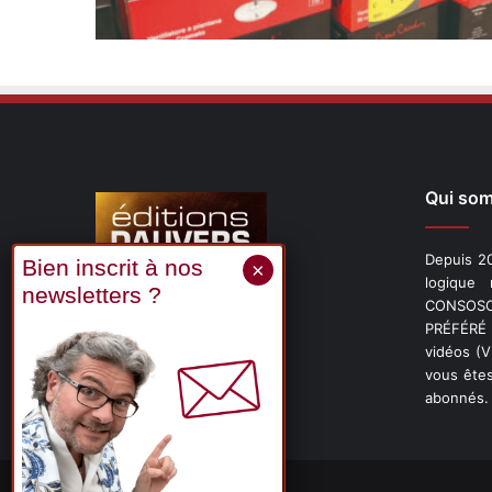
Qui so
Depuis 20
logique
CONSOSCO
Suivez-nous
PRÉFÉRÉ 
vidéos (
vous êtes
abonnés.
X
Linkedin
YouTube