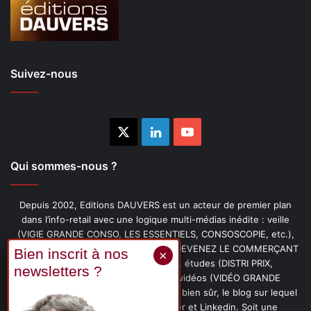
Suivez-nous
X
Linkedin
YouTube
Qui sommes-nous ?
Depuis 2002, Editions DAUVERS est un acteur de premier plan
dans l’info-retail avec une logique multi-médias inédite : veille
(VIGIE GRANDE CONSO, LES ESSENTIELS, CONSOSCOPIE, etc.),
livres (PENSER-CLIENT, IMAGE-PRIX, DEVENEZ LE COMMERÇANT
PRÉFÉRÉ DE VOS CLIENTS, etc.), études (DISTRI PRIX,
PROMOFLASH, DRIVE INSIGHTS), vidéos (VIDÉO GRANDE
CONSO), podcasts (CAFÉ CONSO) et, bien sûr, le blog sur lequel
vous êtes, ainsi que les fils Twitter et Linkedin. Soit une