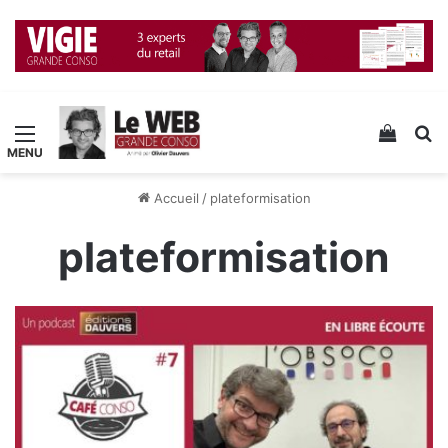
Menu
Voir v
R
Accueil
/
plateformisation
plateformisation