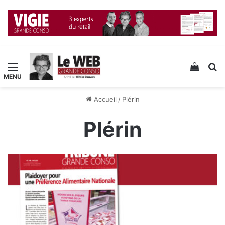
Menu
Voir v
R
Accueil
/
Plérin
Plérin