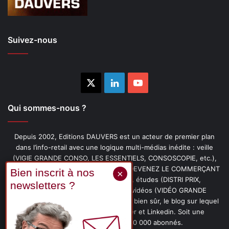
Suivez-nous
X
Linkedin
YouTube
Qui sommes-nous ?
Depuis 2002, Editions DAUVERS est un acteur de premier plan
dans l’info-retail avec une logique multi-médias inédite : veille
(VIGIE GRANDE CONSO, LES ESSENTIELS, CONSOSCOPIE, etc.),
livres (PENSER-CLIENT, IMAGE-PRIX, DEVENEZ LE COMMERÇANT
PRÉFÉRÉ DE VOS CLIENTS, etc.), études (DISTRI PRIX,
PROMOFLASH, DRIVE INSIGHTS), vidéos (VIDÉO GRANDE
CONSO), podcasts (CAFÉ CONSO) et, bien sûr, le blog sur lequel
vous êtes, ainsi que les fils Twitter et Linkedin. Soit une
communauté de plus de 150 000 abonnés.