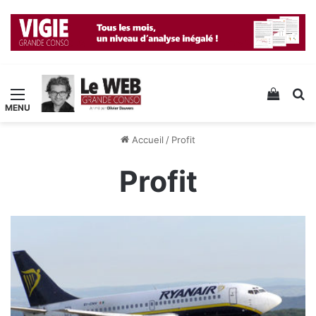
Menu
Voir v
R
Accueil
/
Profit
Profit