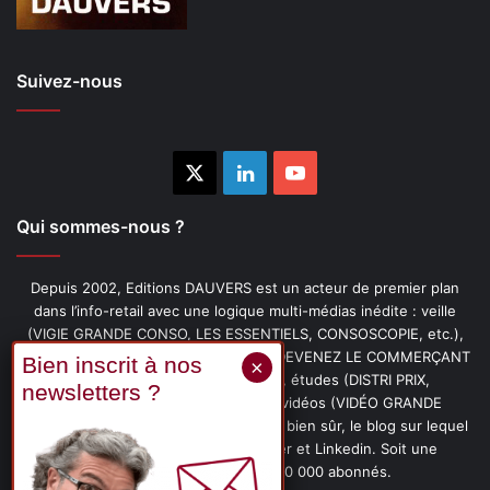
Suivez-nous
X
Linkedin
YouTube
Qui sommes-nous ?
Depuis 2002, Editions DAUVERS est un acteur de premier plan
dans l’info-retail avec une logique multi-médias inédite : veille
(VIGIE GRANDE CONSO, LES ESSENTIELS, CONSOSCOPIE, etc.),
livres (PENSER-CLIENT, IMAGE-PRIX, DEVENEZ LE COMMERÇANT
PRÉFÉRÉ DE VOS CLIENTS, etc.), études (DISTRI PRIX,
PROMOFLASH, DRIVE INSIGHTS), vidéos (VIDÉO GRANDE
CONSO), podcasts (CAFÉ CONSO) et, bien sûr, le blog sur lequel
vous êtes, ainsi que les fils Twitter et Linkedin. Soit une
communauté de plus de 150 000 abonnés.