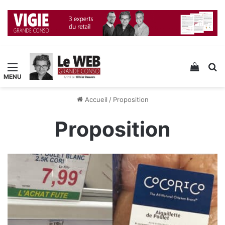
Menu
Voir v
R
Accueil
/
Proposition
Proposition