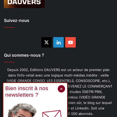
Suivez-nous
X
Linkedin
YouTube
Qui sommes-nous ?
Depuis 2002, Editions DAUVERS est un acteur de premier plan
dans l’info-retail avec une logique multi-médias inédite : veille
(VIGIE GRANDE CONSO, LES ESSENTIELS, CONSOSCOPIE, etc.),
livres (PENSER-CLIENT, IMAGE-PRIX, DEVENEZ LE COMMERÇANT
PRÉFÉRÉ DE VOS CLIENTS, etc.), études (DISTRI PRIX,
PROMOFLASH, DRIVE INSIGHTS), vidéos (VIDÉO GRANDE
CONSO), podcasts (CAFÉ CONSO) et, bien sûr, le blog sur lequel
vous êtes, ainsi que les fils Twitter et Linkedin. Soit une
communauté de plus de 150 000 abonnés.