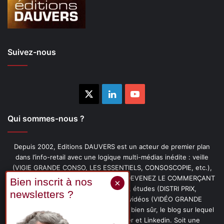
Suivez-nous
X
Linkedin
YouTube
Qui sommes-nous ?
Depuis 2002, Editions DAUVERS est un acteur de premier plan
dans l’info-retail avec une logique multi-médias inédite : veille
(VIGIE GRANDE CONSO, LES ESSENTIELS, CONSOSCOPIE, etc.),
livres (PENSER-CLIENT, IMAGE-PRIX, DEVENEZ LE COMMERÇANT
PRÉFÉRÉ DE VOS CLIENTS, etc.), études (DISTRI PRIX,
PROMOFLASH, DRIVE INSIGHTS), vidéos (VIDÉO GRANDE
CONSO), podcasts (CAFÉ CONSO) et, bien sûr, le blog sur lequel
vous êtes, ainsi que les fils Twitter et Linkedin. Soit une