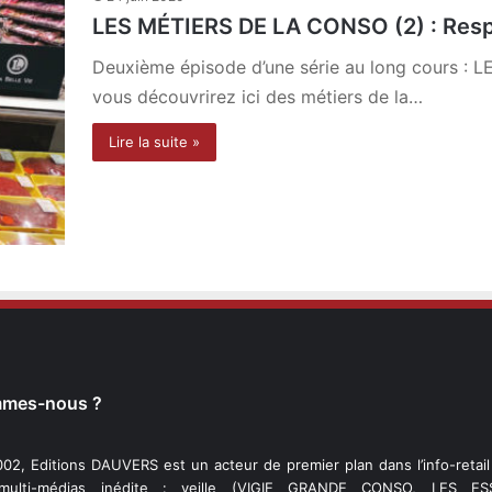
LES MÉTIERS DE LA CONSO (2) : Resp
Deuxième épisode d’une série au long cours :
vous découvrirez ici des métiers de la…
Lire la suite »
mmes-nous ?
02, Editions DAUVERS est un acteur de premier plan dans l’info-retai
 multi-médias inédite : veille (VIGIE GRANDE CONSO, LES ESS