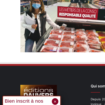
Qui so
Depuis 20
logique