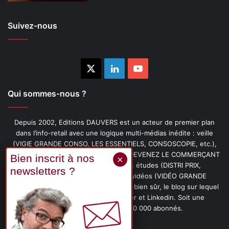
Suivez-nous
X
Linkedin
YouTube
Qui sommes-nous ?
Depuis 2002, Editions DAUVERS est un acteur de premier plan
dans l’info-retail avec une logique multi-médias inédite : veille
(VIGIE GRANDE CONSO, LES ESSENTIELS, CONSOSCOPIE, etc.),
livres (PENSER-CLIENT, IMAGE-PRIX, DEVENEZ LE COMMERÇANT
PRÉFÉRÉ DE VOS CLIENTS, etc.), études (DISTRI PRIX,
PROMOFLASH, DRIVE INSIGHTS), vidéos (VIDÉO GRANDE
CONSO), podcasts (CAFÉ CONSO) et, bien sûr, le blog sur lequel
vous êtes, ainsi que les fils Twitter et Linkedin. Soit une
communauté de plus de 150 000 abonnés.