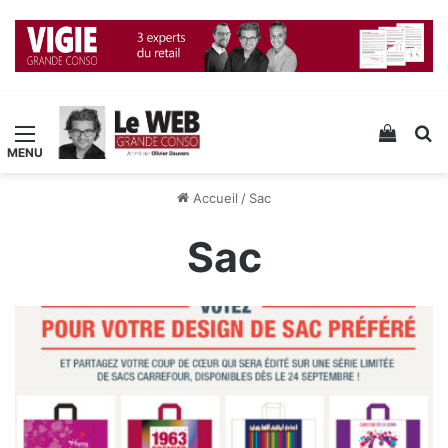
Menu
Voir v
R
Accueil
/
Sac
Sac