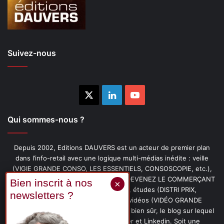
Suivez-nous
X
Linkedin
YouTube
Qui sommes-nous ?
Depuis 2002, Editions DAUVERS est un acteur de premier plan
dans l’info-retail avec une logique multi-médias inédite : veille
(VIGIE GRANDE CONSO, LES ESSENTIELS, CONSOSCOPIE, etc.),
livres (PENSER-CLIENT, IMAGE-PRIX, DEVENEZ LE COMMERÇANT
PRÉFÉRÉ DE VOS CLIENTS, etc.), études (DISTRI PRIX,
PROMOFLASH, DRIVE INSIGHTS), vidéos (VIDÉO GRANDE
CONSO), podcasts (CAFÉ CONSO) et, bien sûr, le blog sur lequel
vous êtes, ainsi que les fils Twitter et Linkedin. Soit une