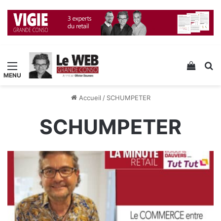
Menu
Voir v
R
Accueil
/
SCHUMPETER
SCHUMPETER