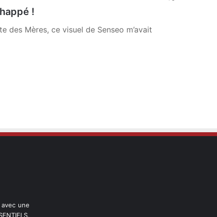
chappé !
Fête des Mères, ce visuel de Senseo m’avait
l avec une
ENTIELS,