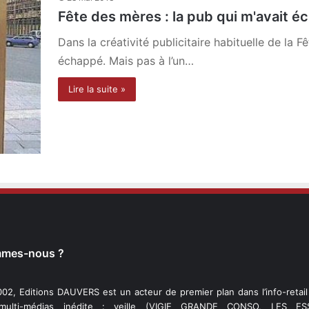
Fête des mères : la pub qui m'avait é
Dans la créativité publicitaire habituelle de la 
échappé. Mais pas à l’un…
Lire la suite »
mmes-nous ?
02, Editions DAUVERS est un acteur de premier plan dans l’info-retai
 multi-médias inédite : veille (VIGIE GRANDE CONSO, LES ESS