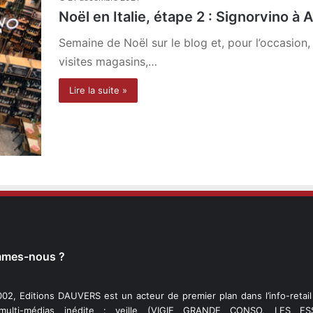
Noël en Italie, étape 2 : Signorvino à 
Semaine de Noël sur le blog et, pour l’occasion,
visites magasins,…
Lire la suite »
mmes-nous ?
02, Editions DAUVERS est un acteur de premier plan dans l’info-retai
 multi-médias inédite : veille (VIGIE GRANDE CONSO, LES ESS