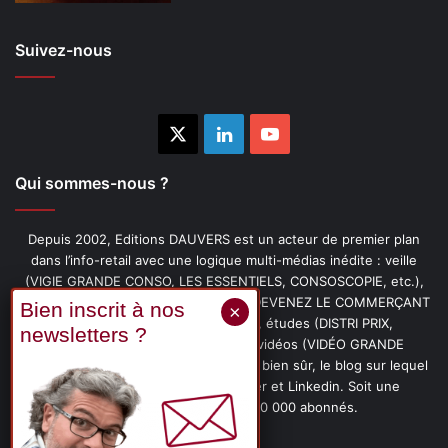
Suivez-nous
X
Linkedin
YouTube
Qui sommes-nous ?
Depuis 2002, Editions DAUVERS est un acteur de premier plan
dans l’info-retail avec une logique multi-médias inédite : veille
(VIGIE GRANDE CONSO, LES ESSENTIELS, CONSOSCOPIE, etc.),
livres (PENSER-CLIENT, IMAGE-PRIX, DEVENEZ LE COMMERÇANT
PRÉFÉRÉ DE VOS CLIENTS, etc.), études (DISTRI PRIX,
PROMOFLASH, DRIVE INSIGHTS), vidéos (VIDÉO GRANDE
CONSO), podcasts (CAFÉ CONSO) et, bien sûr, le blog sur lequel
vous êtes, ainsi que les fils Twitter et Linkedin. Soit une
communauté de plus de 150 000 abonnés.