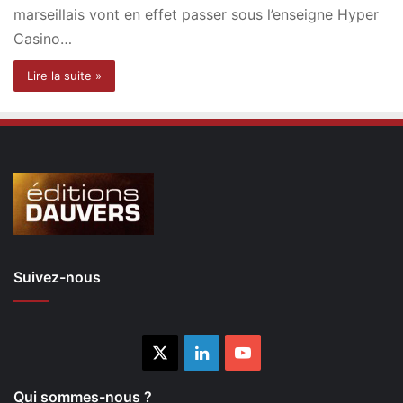
marseillais vont en effet passer sous l’enseigne Hyper
Casino…
Lire la suite »
Suivez-nous
X
Linkedin
YouTube
Qui sommes-nous ?