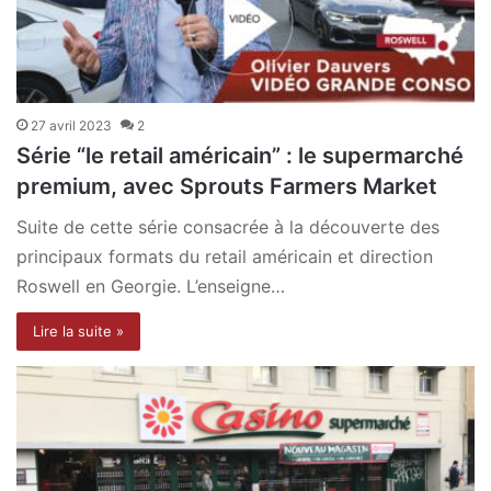
27 avril 2023
2
Série “le retail américain” : le supermarché
premium, avec Sprouts Farmers Market
Suite de cette série consacrée à la découverte des
principaux formats du retail américain et direction
Roswell en Georgie. L’enseigne…
Lire la suite »