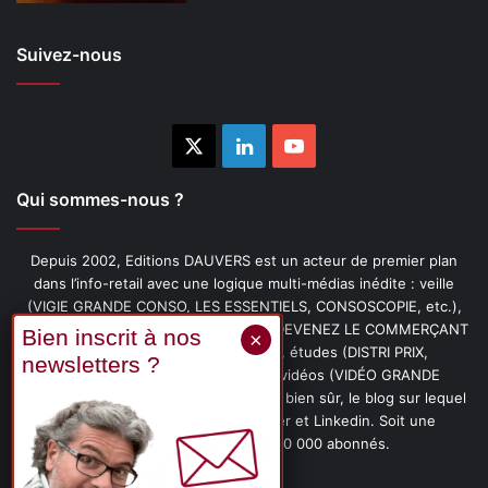
Suivez-nous
X
Linkedin
YouTube
Qui sommes-nous ?
Depuis 2002, Editions DAUVERS est un acteur de premier plan
dans l’info-retail avec une logique multi-médias inédite : veille
(VIGIE GRANDE CONSO, LES ESSENTIELS, CONSOSCOPIE, etc.),
livres (PENSER-CLIENT, IMAGE-PRIX, DEVENEZ LE COMMERÇANT
PRÉFÉRÉ DE VOS CLIENTS, etc.), études (DISTRI PRIX,
PROMOFLASH, DRIVE INSIGHTS), vidéos (VIDÉO GRANDE
CONSO), podcasts (CAFÉ CONSO) et, bien sûr, le blog sur lequel
vous êtes, ainsi que les fils Twitter et Linkedin. Soit une
communauté de plus de 150 000 abonnés.