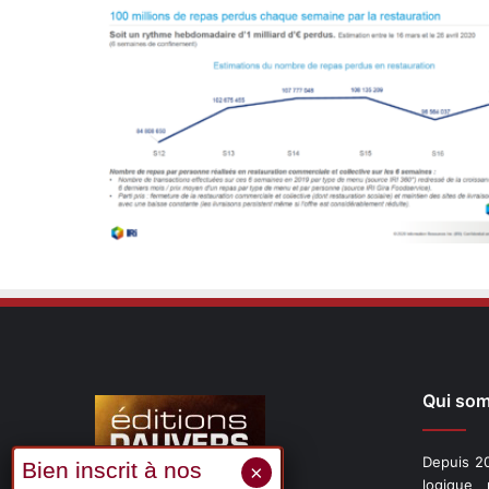
Qui so
Depuis 20
logique