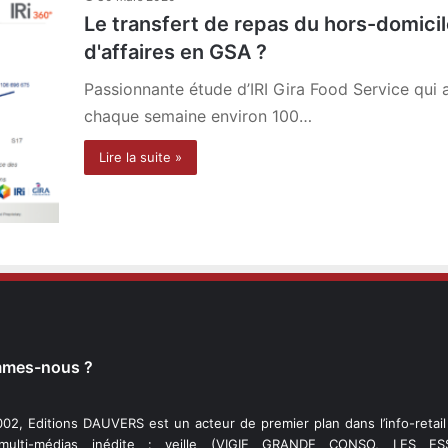
Le transfert de repas du hors-domicile 
d'affaires en GSA ?
Passionnante étude d’IRI Gira Food Service qui a
chaque semaine environ 100…
Lire la suite »
mmes-nous ?
02, Editions DAUVERS est un acteur de premier plan dans l’info-retai
 multi-médias inédite : veille (VIGIE GRANDE CONSO, LES ESS