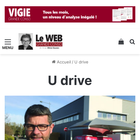
Menu
Voir v
R
Accueil
/
U drive
U drive