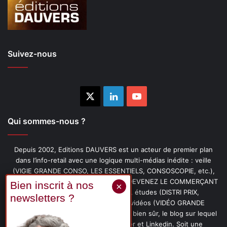
Suivez-nous
X
Linkedin
YouTube
Qui sommes-nous ?
Depuis 2002, Editions DAUVERS est un acteur de premier plan
dans l’info-retail avec une logique multi-médias inédite : veille
(VIGIE GRANDE CONSO, LES ESSENTIELS, CONSOSCOPIE, etc.),
livres (PENSER-CLIENT, IMAGE-PRIX, DEVENEZ LE COMMERÇANT
PRÉFÉRÉ DE VOS CLIENTS, etc.), études (DISTRI PRIX,
PROMOFLASH, DRIVE INSIGHTS), vidéos (VIDÉO GRANDE
CONSO), podcasts (CAFÉ CONSO) et, bien sûr, le blog sur lequel
vous êtes, ainsi que les fils Twitter et Linkedin. Soit une