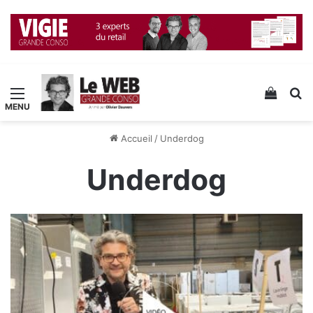
Menu
Voir v
R
Accueil
/
Underdog
Underdog