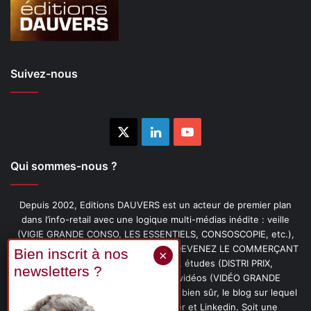
Suivez-nous
X
Linkedin
YouTube
Qui sommes-nous ?
Depuis 2002, Editions DAUVERS est un acteur de premier plan
dans l’info-retail avec une logique multi-médias inédite : veille
(VIGIE GRANDE CONSO, LES ESSENTIELS, CONSOSCOPIE, etc.),
livres (PENSER-CLIENT, IMAGE-PRIX, DEVENEZ LE COMMERÇANT
PRÉFÉRÉ DE VOS CLIENTS, etc.), études (DISTRI PRIX,
PROMOFLASH, DRIVE INSIGHTS), vidéos (VIDÉO GRANDE
CONSO), podcasts (CAFÉ CONSO) et, bien sûr, le blog sur lequel
vous êtes, ainsi que les fils Twitter et Linkedin. Soit une