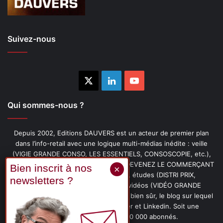
Suivez-nous
X
Linkedin
YouTube
Qui sommes-nous ?
Depuis 2002, Editions DAUVERS est un acteur de premier plan
dans l’info-retail avec une logique multi-médias inédite : veille
(VIGIE GRANDE CONSO, LES ESSENTIELS, CONSOSCOPIE, etc.),
livres (PENSER-CLIENT, IMAGE-PRIX, DEVENEZ LE COMMERÇANT
PRÉFÉRÉ DE VOS CLIENTS, etc.), études (DISTRI PRIX,
PROMOFLASH, DRIVE INSIGHTS), vidéos (VIDÉO GRANDE
CONSO), podcasts (CAFÉ CONSO) et, bien sûr, le blog sur lequel
vous êtes, ainsi que les fils Twitter et Linkedin. Soit une
communauté de plus de 150 000 abonnés.