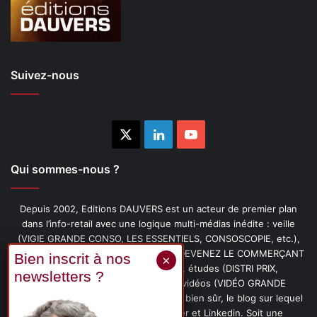
Suivez-nous
X
Linkedin
YouTube
Qui sommes-nous ?
Depuis 2002, Editions DAUVERS est un acteur de premier plan
dans l’info-retail avec une logique multi-médias inédite : veille
(VIGIE GRANDE CONSO, LES ESSENTIELS, CONSOSCOPIE, etc.),
livres (PENSER-CLIENT, IMAGE-PRIX, DEVENEZ LE COMMERÇANT
PRÉFÉRÉ DE VOS CLIENTS, etc.), études (DISTRI PRIX,
PROMOFLASH, DRIVE INSIGHTS), vidéos (VIDÉO GRANDE
CONSO), podcasts (CAFÉ CONSO) et, bien sûr, le blog sur lequel
vous êtes, ainsi que les fils Twitter et Linkedin. Soit une