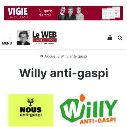
Menu
Voir v
R
Accueil
/
Willy anti-gaspi
Willy anti-gaspi