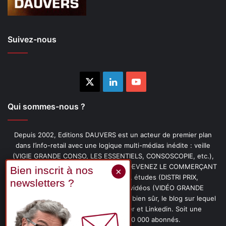
Suivez-nous
X
Linkedin
YouTube
Qui sommes-nous ?
Depuis 2002, Editions DAUVERS est un acteur de premier plan
dans l’info-retail avec une logique multi-médias inédite : veille
(VIGIE GRANDE CONSO, LES ESSENTIELS, CONSOSCOPIE, etc.),
livres (PENSER-CLIENT, IMAGE-PRIX, DEVENEZ LE COMMERÇANT
PRÉFÉRÉ DE VOS CLIENTS, etc.), études (DISTRI PRIX,
PROMOFLASH, DRIVE INSIGHTS), vidéos (VIDÉO GRANDE
CONSO), podcasts (CAFÉ CONSO) et, bien sûr, le blog sur lequel
vous êtes, ainsi que les fils Twitter et Linkedin. Soit une
communauté de plus de 150 000 abonnés.