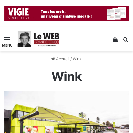
Menu
Voir v
R
Accueil
/
Wink
Wink