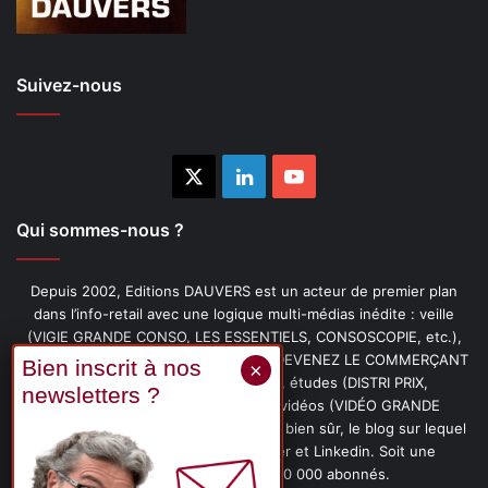
Suivez-nous
X
Linkedin
YouTube
Qui sommes-nous ?
Depuis 2002, Editions DAUVERS est un acteur de premier plan
dans l’info-retail avec une logique multi-médias inédite : veille
(VIGIE GRANDE CONSO, LES ESSENTIELS, CONSOSCOPIE, etc.),
livres (PENSER-CLIENT, IMAGE-PRIX, DEVENEZ LE COMMERÇANT
PRÉFÉRÉ DE VOS CLIENTS, etc.), études (DISTRI PRIX,
PROMOFLASH, DRIVE INSIGHTS), vidéos (VIDÉO GRANDE
CONSO), podcasts (CAFÉ CONSO) et, bien sûr, le blog sur lequel
vous êtes, ainsi que les fils Twitter et Linkedin. Soit une
communauté de plus de 150 000 abonnés.