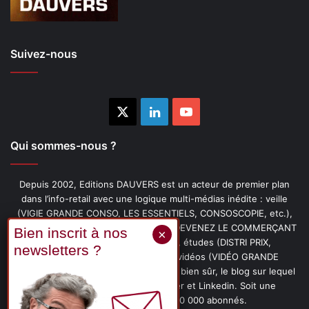
Suivez-nous
X
Linkedin
YouTube
Qui sommes-nous ?
Depuis 2002, Editions DAUVERS est un acteur de premier plan
dans l’info-retail avec une logique multi-médias inédite : veille
(VIGIE GRANDE CONSO, LES ESSENTIELS, CONSOSCOPIE, etc.),
livres (PENSER-CLIENT, IMAGE-PRIX, DEVENEZ LE COMMERÇANT
PRÉFÉRÉ DE VOS CLIENTS, etc.), études (DISTRI PRIX,
PROMOFLASH, DRIVE INSIGHTS), vidéos (VIDÉO GRANDE
CONSO), podcasts (CAFÉ CONSO) et, bien sûr, le blog sur lequel
vous êtes, ainsi que les fils Twitter et Linkedin. Soit une
communauté de plus de 150 000 abonnés.