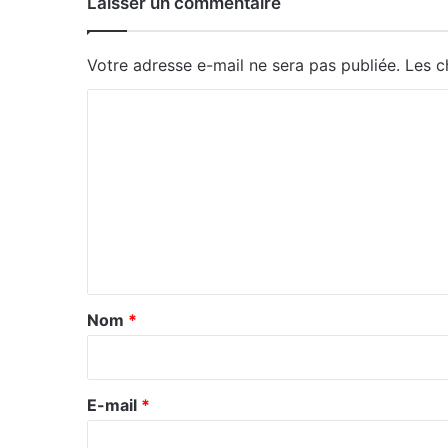
Laisser un commentaire
Votre adresse e-mail ne sera pas publiée.
Les c
C
o
m
m
e
n
t
a
Nom
*
i
r
e
E-mail
*
*