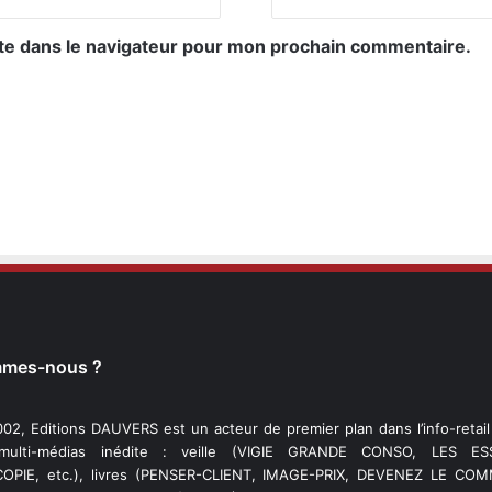
te dans le navigateur pour mon prochain commentaire.
mmes-nous ?
02, Editions DAUVERS est un acteur de premier plan dans l’info-retai
 multi-médias inédite : veille (VIGIE GRANDE CONSO, LES ESS
PIE, etc.), livres (PENSER-CLIENT, IMAGE-PRIX, DEVENEZ LE C