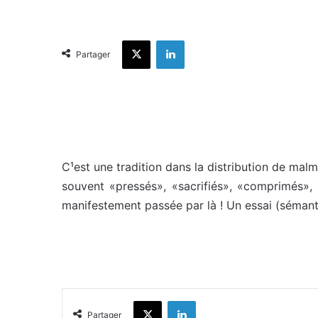
X
Linkedin
Partager
C¹est une tradition dans la distribution de malme
souvent «pressés», «sacrifiés», «comprimés»,
manifestement passée par là ! Un essai (séman
X
Linkedin
Partager