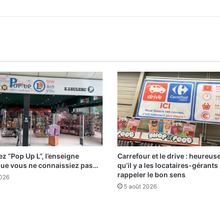
z “Pop Up L”, l’enseigne
Carrefour et le drive : heureu
que vous ne connaissiez pas…
qu’il y a les locataires-gérants
rappeler le bon sens
2026
5 août 2026