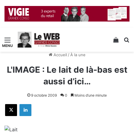
Menu
Voir v
R
Accueil
/
À la une
L'IMAGE : Le lait de là-bas est
aussi d’ici…
9 octobre 2009
0
Moins d’une minute
X
Linkedin