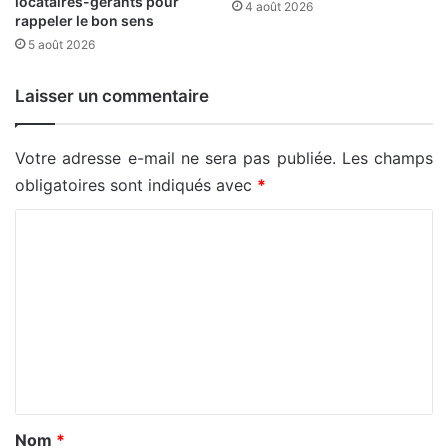
locataires-gérants pour
4 août 2026
rappeler le bon sens
5 août 2026
Laisser un commentaire
Votre adresse e-mail ne sera pas publiée.
Les champs
obligatoires sont indiqués avec
*
C
o
m
m
e
n
t
a
Nom
*