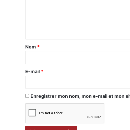
m
m
e
n
t
a
Nom
*
i
r
e
E-mail
*
*
Enregistrer mon nom, mon e-mail et mon si