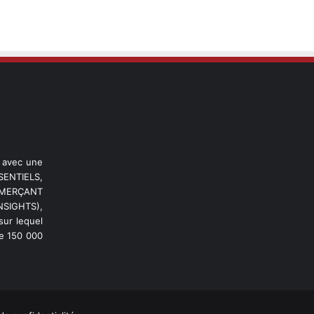
l avec une
ENTIELS,
OMMERÇANT
NSIGHTS),
ur lequel
de 150 000