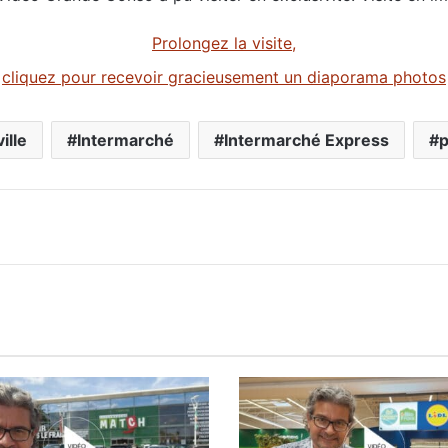
Prolongez la visite,
cliquez pour recevoir gracieusement un diaporama photos
ille
Intermarché
Intermarché Express
p