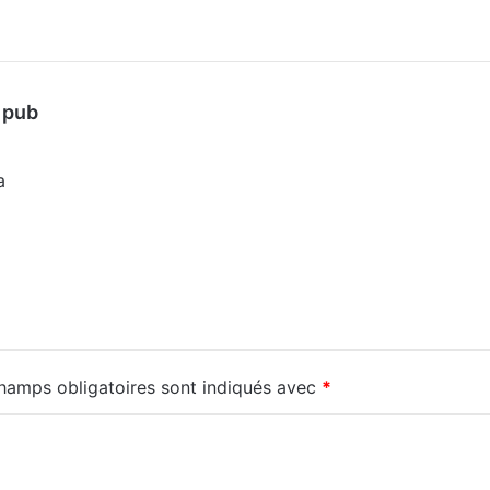
d
t pub
i
t
a
:
hamps obligatoires sont indiqués avec
*