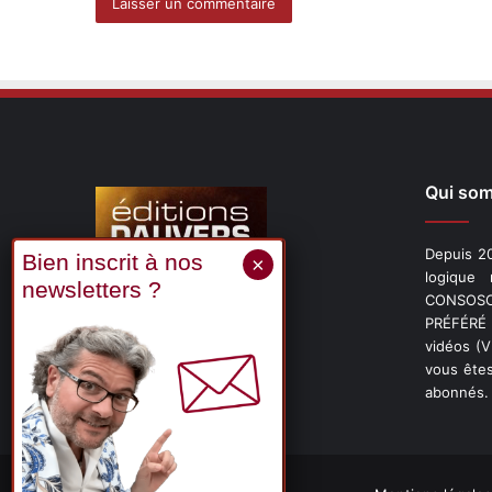
Qui so
Depuis 20
logique
CONSOSCO
Suivez-nous
PRÉFÉRÉ 
vidéos (
vous êtes
abonnés.
X
Linkedin
YouTube