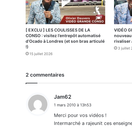
[ EXCLU ] LES COULISSES DE LA
VIDÉO GR
CONSO : visitez l’entrepôt automatisé
nouveau 
d’Ocado à Londres (et son bras articulé
rivaliser
!)
3 juillet
15 juillet 2026
2 commentaires
d
Jam62
i
1 mars 2010 à 13h53
t
Merci pour vos vidéos !
Intermarché a rajeunit ces enseignes
: