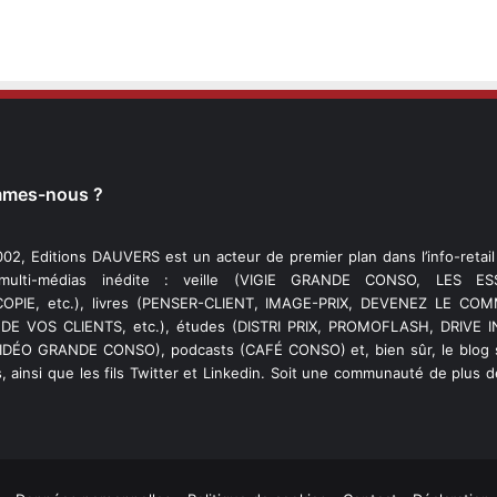
mmes-nous ?
02, Editions DAUVERS est un acteur de premier plan dans l’info-retai
 multi-médias inédite : veille (VIGIE GRANDE CONSO, LES ESS
PIE, etc.), livres (PENSER-CLIENT, IMAGE-PRIX, DEVENEZ LE C
DE VOS CLIENTS, etc.), études (DISTRI PRIX, PROMOFLASH, DRIVE I
VIDÉO GRANDE CONSO), podcasts (CAFÉ CONSO) et, bien sûr, le blog s
, ainsi que les fils Twitter et Linkedin. Soit une communauté de plus 