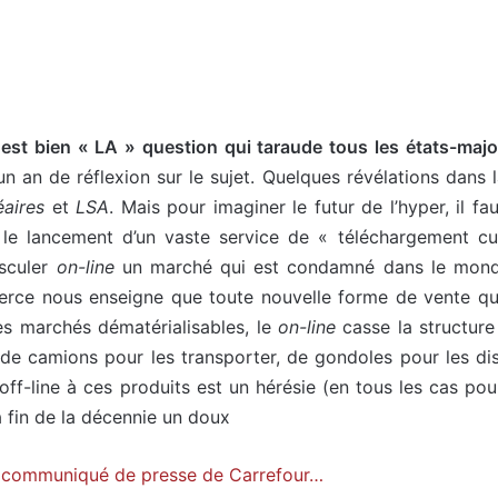
r est bien « LA » question qui taraude tous les états-majo
d’un an de réflexion sur le sujet. Quelques révélations da
éaires
et
LSA
. Mais pour imaginer le futur de l’hyper, il f
 le lancement d’un vaste service de « téléchargement cul
asculer
on-line
un marché qui est condamné dans le mo
erce nous enseigne que toute nouvelle forme de vente qui 
ces marchés dématérialisables, le
on-line
casse la structure 
s de camions pour les transporter, de gondoles pour les di
off-line à ces produits est un hérésie (en tous les cas pou
a fin de la décennie un doux
e communiqué de presse de Carrefour…