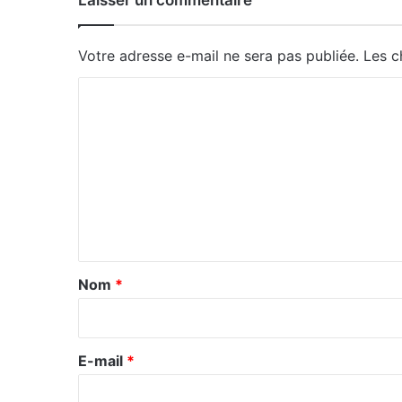
Laisser un commentaire
Votre adresse e-mail ne sera pas publiée.
Les c
C
o
m
m
e
n
t
a
Nom
*
i
r
e
E-mail
*
*