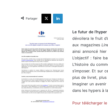
X
Linkedin
Partager
Le futur de l’hype
dévoilera le fruit 
aux magazines
Lin
ainsi annoncé hier
L’objectif : faire b
L’histoire du comm
s’imposer. Et sur 
plus de livret, plu
Imaginer un avenir 
dans les hypers à l
Pour télécharger l