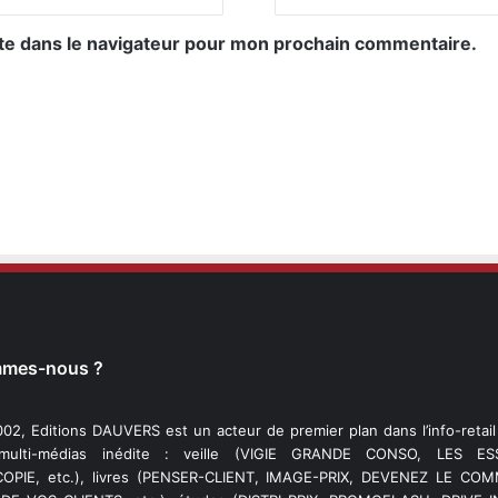
te dans le navigateur pour mon prochain commentaire.
mmes-nous ?
02, Editions DAUVERS est un acteur de premier plan dans l’info-retai
 multi-médias inédite : veille (VIGIE GRANDE CONSO, LES ESS
PIE, etc.), livres (PENSER-CLIENT, IMAGE-PRIX, DEVENEZ LE C