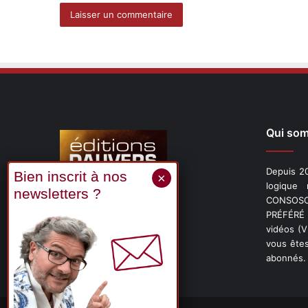
Qui so
Depuis 20
logique
CONSOSCO
Suivez-nous
PRÉFÉRÉ 
vidéos (
vous êtes
abonnés.
X
Linkedin
YouTube