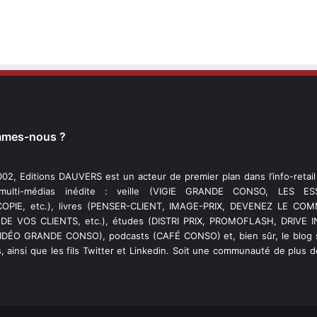
mmes-nous ?
02, Editions DAUVERS est un acteur de premier plan dans l’info-retai
 multi-médias inédite : veille (VIGIE GRANDE CONSO, LES ESS
PIE, etc.), livres (PENSER-CLIENT, IMAGE-PRIX, DEVENEZ LE C
DE VOS CLIENTS, etc.), études (DISTRI PRIX, PROMOFLASH, DRIVE I
VIDÉO GRANDE CONSO), podcasts (CAFÉ CONSO) et, bien sûr, le blog s
, ainsi que les fils Twitter et Linkedin. Soit une communauté de plus 