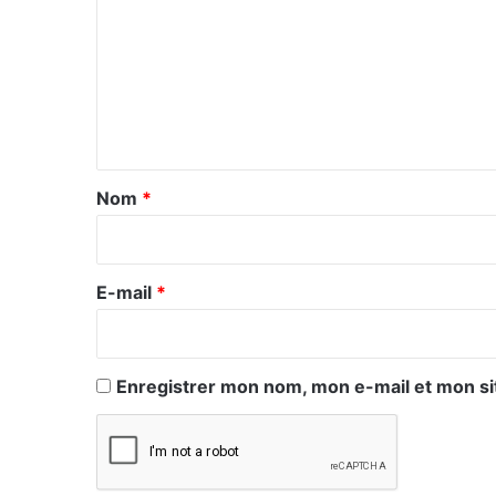
m
m
e
n
t
a
Nom
*
i
r
e
E-mail
*
*
Enregistrer mon nom, mon e-mail et mon si