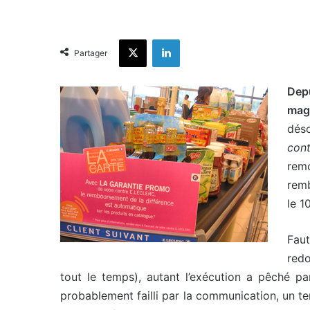
X
Linkedin
Partager
Depu
mag
déso
cont
remo
remb
le 1
Faut
redo
tout le temps), autant l’exécution a pêché pa
probablement failli par la communication, un ter