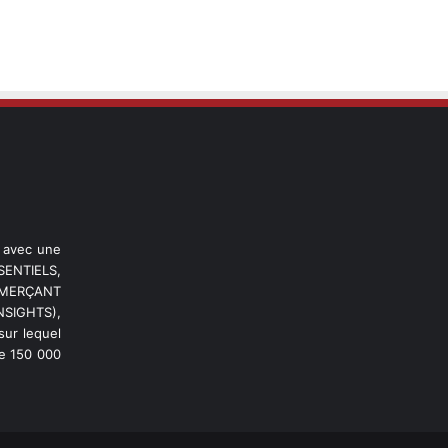
l avec une
ENTIELS,
OMMERÇANT
NSIGHTS),
ur lequel
de 150 000