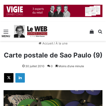
Menu
Voir v
R
Accueil
/
À la une
Carte postale de Sao Paulo (9)
30 juillet 2010
0
Moins d’une minute
X
Linkedin