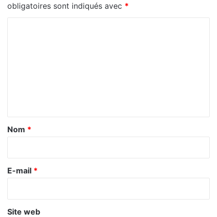
obligatoires sont indiqués avec
*
C
o
m
m
e
n
t
a
Nom
*
i
r
e
E-mail
*
*
Site web