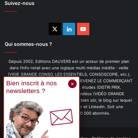
Suivez-nous
X
Linkedin
YouTube
Qui sommes-nous ?
Depuis 2002, Editions DAUVERS est un acteur de premier plan
dans l’info-retail avec une logique multi-médias inédite : veille
(VIGIE GRANDE CONSO, LES ESSENTIELS, CONSOSCOPIE, etc.),
livres (PENSER-CLIENT, IMAGE-PRIX, DEVENEZ LE COMMERÇANT
PRÉFÉRÉ DE VOS CLIENTS, etc.), études (DISTRI PRIX,
PROMOFLASH, DRIVE INSIGHTS), vidéos (VIDÉO GRANDE
CONSO), podcasts (CAFÉ CONSO) et, bien sûr, le blog sur lequel
vous êtes, ainsi que les fils Twitter et Linkedin. Soit une
communauté de plus de 150 000 abonnés.