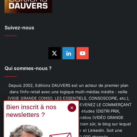
Suivez-nous
X
Linkedin
YouTube
Qui sommes-nous ?
Depuis 2002, Editions DAUVERS est un acteur de premier plan
dans l’info-retail avec une logique multi-médias inédite : veille
(VIGIE GRANDE CONSO, LES ESSENTIELS, CONSOSCOPIE, etc.),
livres (PENSER-CLIENT, IMAGE-PRIX, DEVENEZ LE COMMERÇANT
PRÉFÉRÉ DE VOS CLIENTS, etc.), études (DISTRI PRIX,
PROMOFLASH, DRIVE INSIGHTS), vidéos (VIDÉO GRANDE
CONSO), podcasts (CAFÉ CONSO) et, bien sûr, le blog sur lequel
vous êtes, ainsi que les fils Twitter et Linkedin. Soit une
communauté de plus de 150 000 abonnés.