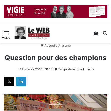
Menu
Voir v
R
Accueil
/
À la une
Question pour des champions
12 octobre 2010
16
Temps de lecture 1 minute
X
Linkedin