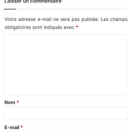
Laisser un commentaire
Votre adresse e-mail ne sera pas publiée.
Les champs
obligatoires sont indiqués avec
*
C
o
m
m
e
n
t
a
Nom
*
i
r
e
E-mail
*