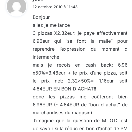
i
12 octobre 2010 à 11h43
t
Bonjour
allez je me lance
:
3 pizzas X2.32eur: je paye effectivement
6.96eur qui “se font la malle” pour
reprendre l’expression du moment d
intermarché
mais je recois en cash back: 6.96
x50%=3.48eur + le prix d’une pizza, soit
le prix net: 2.32×50%= 1.16eur, soit
4.64EUR EN BON D ACHAT!!
donc les pizzas me coûteront bien
6.96EUR (- 4.64EUR de “bon d achat” de
marchandises du magasin)
J’imagine que la question de M. O.D. est
de savoir si la réduc en bon d’achat de PM