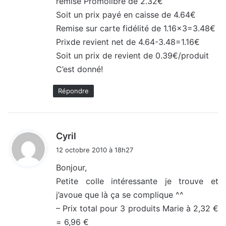
remise Promolibre de 2.32€
Soit un prix payé en caisse de 4.64€
Remise sur carte fidélité de 1.16×3=3.48€
Prixde revient net de 4.64-3.48=1.16€
Soit un prix de revient de 0.39€/produit
C’est donné!
Répondre
d
Cyril
i
12 octobre 2010 à 18h27
t
Bonjour,
Petite colle intéressante je trouve et
:
j’avoue que là ça se complique ^^
– Prix total pour 3 produits Marie à 2,32 €
= 6,96 €