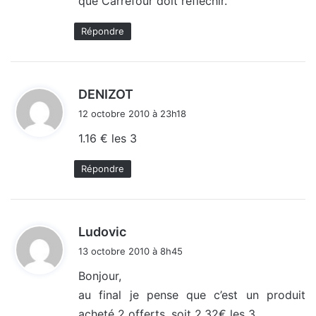
que Carrefour doit réfléchir.
Répondre
d
DENIZOT
i
12 octobre 2010 à 23h18
t
1.16 € les 3
:
Répondre
d
Ludovic
i
13 octobre 2010 à 8h45
t
Bonjour,
au final je pense que c’est un produit
:
acheté 2 offerts, soit 2.32€ les 3…