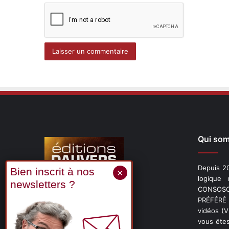
Qui so
Depuis 20
logique
CONSOSCO
Suivez-nous
PRÉFÉRÉ 
vidéos (
vous êtes