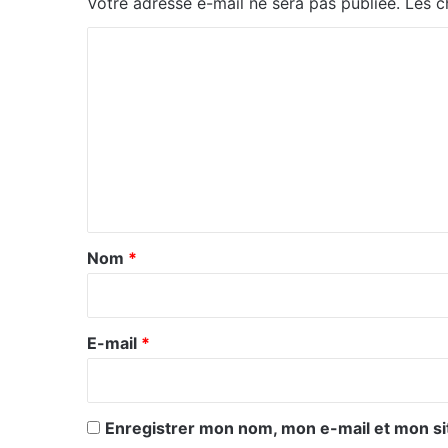
Votre adresse e-mail ne sera pas publiée.
Les c
C
o
m
m
e
n
t
a
Nom
*
i
r
e
E-mail
*
*
Enregistrer mon nom, mon e-mail et mon si