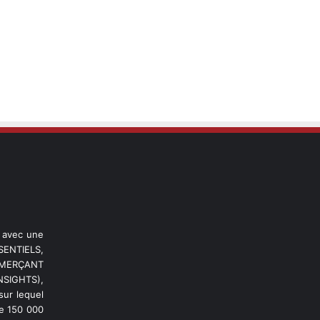
l avec une
ENTIELS,
OMMERÇANT
NSIGHTS),
ur lequel
de 150 000