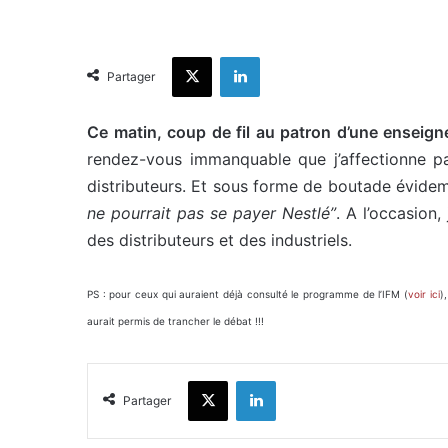
X
Linkedin
Partager
Ce matin, coup de fil au patron d’une enseign
rendez-vous immanquable que j’affectionne part
distributeurs. Et sous forme de boutade évide
ne pourrait pas se payer Nestlé”
. A l’occasion
des distributeurs et des industriels.
PS : pour ceux qui auraient déjà consulté le programme de l’IFM (
voir ici
)
aurait permis de trancher le débat !!!
X
Linkedin
Partager