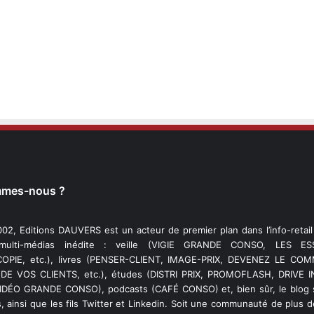
mmes-nous ?
02, Editions DAUVERS est un acteur de premier plan dans l’info-retai
 multi-médias inédite : veille (VIGIE GRANDE CONSO, LES ESS
PIE, etc.), livres (PENSER-CLIENT, IMAGE-PRIX, DEVENEZ LE C
DE VOS CLIENTS, etc.), études (DISTRI PRIX, PROMOFLASH, DRIVE I
VIDÉO GRANDE CONSO), podcasts (CAFÉ CONSO) et, bien sûr, le blog s
, ainsi que les fils Twitter et Linkedin. Soit une communauté de plus 