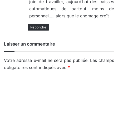
joie de travailler, aujourd’hui des caisses
automatiques de partout, moins de
personnel….. alors que le chomage croît
Répondre
Laisser un commentaire
Votre adresse e-mail ne sera pas publiée.
Les champs
obligatoires sont indiqués avec
*
C
o
m
m
e
n