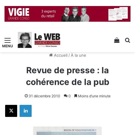
Menu
Voir v
R
Accueil
/
À la une
Revue de presse : la
cohérence de la pub
31 décembre 2010
0
Moins d’une minute
X
Linkedin