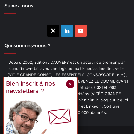
Suivez-nous
X
Linkedin
YouTube
Qui sommes-nous ?
Depuis 2002, Editions DAUVERS est un acteur de premier plan
dans l’info-retail avec une logique multi-médias inédite : veille
(VIGIE GRANDE CONSO, LES ESSENTIELS, CONSOSCOPIE, etc.),
livres (PENSER-CLIENT, IMAGE-PRIX, DEVENEZ LE COMMERÇANT
PRÉFÉRÉ DE VOS CLIENTS, etc.), études (DISTRI PRIX,
PROMOFLASH, DRIVE INSIGHTS), vidéos (VIDÉO GRANDE
CONSO), podcasts (CAFÉ CONSO) et, bien sûr, le blog sur lequel
vous êtes, ainsi que les fils Twitter et Linkedin. Soit une
communauté de plus de 150 000 abonnés.