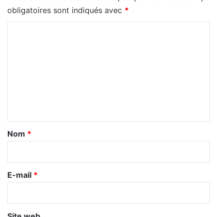
obligatoires sont indiqués avec
*
C
o
m
m
e
n
t
a
Nom
*
i
r
e
E-mail
*
*
Site web