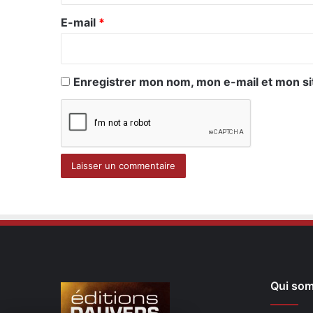
r
e
E-mail
*
*
Enregistrer mon nom, mon e-mail et mon si
Qui so