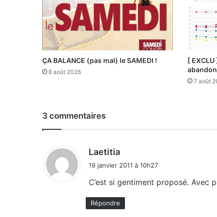
ÇA BALANCE (pas mal) le SAMEDI !
[ EXCLU 
abandonn
8 août 2026
7 août 
3 commentaires
d
Laetitia
i
19 janvier 2011 à 10h27
t
C’est si gentiment proposé. Avec pla
:
Répondre