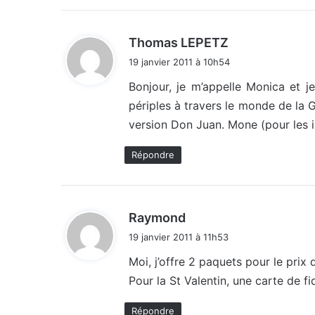
d
Thomas LEPETZ
i
19 janvier 2011 à 10h54
t
Bonjour, je m’appelle Monica et je
périples à travers le monde de la G
:
version Don Juan. Mone (pour les 
Répondre
d
Raymond
i
19 janvier 2011 à 11h53
t
Moi, j’offre 2 paquets pour le prix
Pour la St Valentin, une carte de fi
:
Répondre