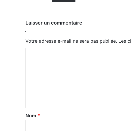
Laisser un commentaire
Votre adresse e-mail ne sera pas publiée.
Les c
C
o
m
m
e
n
t
a
Nom
*
i