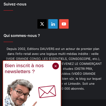
Suivez-nous
X
Linkedin
YouTube
Qui sommes-nous ?
Depuis 2002, Editions DAUVERS est un acteur de premier plan
dans l’info-retail avec une logique multi-médias inédite : veille
(VIGIE GRANDE CONSO, LES ESSENTIELS, CONSOSCOPIE, etc.),
livres (PENSER-CLIENT, IMAGE-PRIX, DEVENEZ LE COMMERÇANT
PRÉFÉRÉ DE VOS CLIENTS, etc.), études (DISTRI PRIX,
PROMOFLASH, DRIVE INSIGHTS), vidéos (VIDÉO GRANDE
CONSO), podcasts (CAFÉ CONSO) et, bien sûr, le blog sur lequel
vous êtes, ainsi que les fils Twitter et Linkedin. Soit une
communauté de plus de 150 000 abonnés.