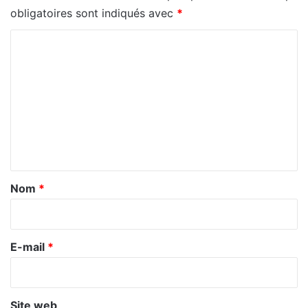
obligatoires sont indiqués avec
*
C
o
m
m
e
n
t
a
Nom
*
i
r
e
E-mail
*
*
Site web