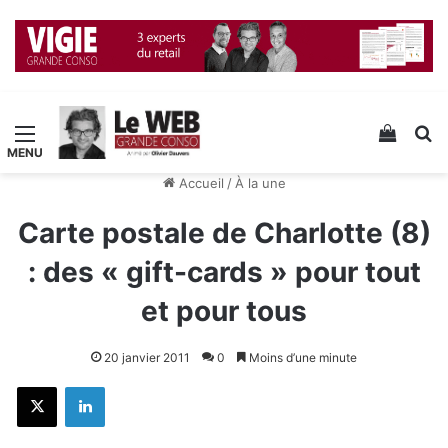
Menu
Voir v
R
Accueil
/
À la une
Carte postale de Charlotte (8)
: des « gift-cards » pour tout
et pour tous
20 janvier 2011
0
Moins d’une minute
X
Linkedin